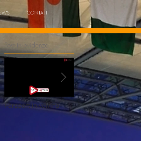
EWS
CONTATTI
Post in evidenza
N
..
Forsport in vetrina
Granfondo Città di
Padova - Polo
Ristorazione