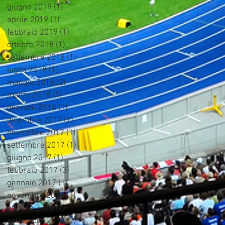
giugno 2019
(1)
1 post
aprile 2019
(1)
1 post
febbraio 2019
(1)
1 post
ottobre 2018
(1)
1 post
settembre 2018
(1)
1 post
luglio 2018
(1)
1 post
maggio 2018
(2)
2 post
marzo 2018
(1)
1 post
gennaio 2018
(1)
1 post
dicembre 2017
(1)
1 post
novembre 2017
(1)
1 post
settembre 2017
(1)
1 post
giugno 2017
(1)
1 post
febbraio 2017
(3)
3 post
gennaio 2017
(1)
1 post
novembre 2016
(1)
1 post
ottobre 2016
(2)
2 post
settembre 2016
(2)
2 post