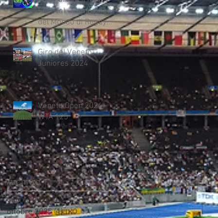
Festival - Campionati
del Mondo di Rugby
U.20
Giro del Veneto
Juniores 2024
Veneto Open 2024 -
WTA 125
Archivio
giugno 2026
(1)
1 post
ottobre 2025
(1)
1 post