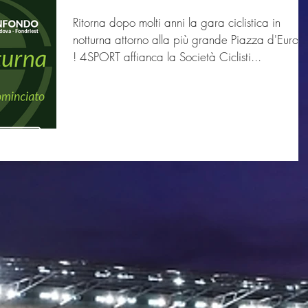
Ritorna dopo molti anni la gara ciclistica in
notturna attorno alla più grande Piazza d'Europ
! 4SPORT affianca la Società Ciclisti...