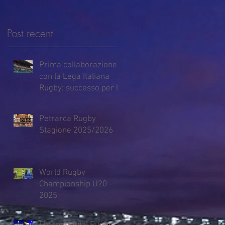
a
Post recenti
Prima collaborazione
con la Lega Italiana
Rugby: successo per la
Finale Scudetto
Petrarca Rugby
Stagione 2025/2026
World Rugby
Championship U20 -
2025
Forsport ed il Rugby