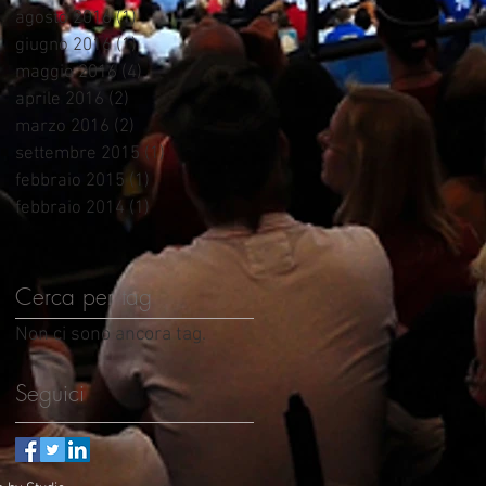
agosto 2016
(1)
1 post
giugno 2016
(1)
1 post
maggio 2016
(4)
4 post
aprile 2016
(2)
2 post
marzo 2016
(2)
2 post
settembre 2015
(1)
1 post
febbraio 2015
(1)
1 post
febbraio 2014
(1)
1 post
Cerca per tag
Non ci sono ancora tag.
Seguici