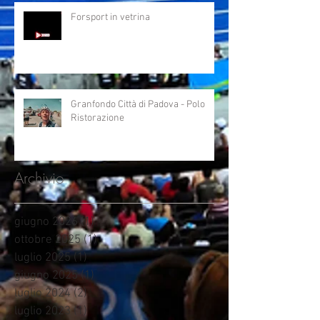
Forsport in vetrina
Granfondo Città di Padova - Polo
Ristorazione
Archivio
giugno 2026
(1)
1 post
ottobre 2025
(1)
1 post
luglio 2025
(1)
1 post
giugno 2025
(1)
1 post
luglio 2024
(2)
2 post
luglio 2023
(1)
1 post