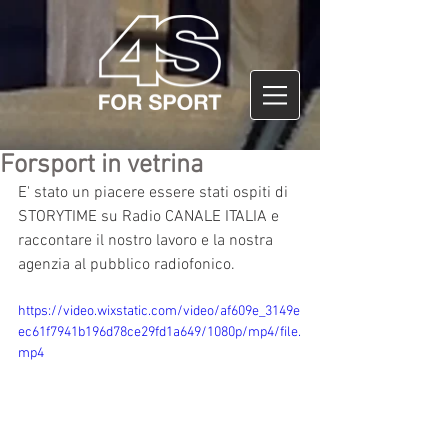
Forsport in vetrina
E' stato un piacere essere stati ospiti di 
STORYTIME su Radio CANALE ITALIA e 
raccontare il nostro lavoro e la nostra 
agenzia al pubblico radiofonico.
https://video.wixstatic.com/video/af609e_3149e
ec61f7941b196d78ce29fd1a649/1080p/mp4/file.
mp4