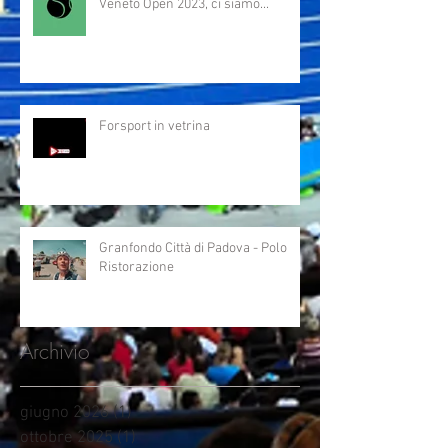
Veneto Open 2023, ci siamo...
Forsport in vetrina
Granfondo Città di Padova - Polo
Ristorazione
Archivio
giugno 2026
(1)
1 post
ottobre 2025
(1)
1 post