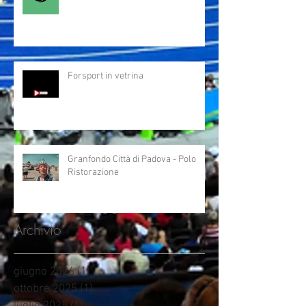
Forsport in vetrina
Granfondo Città di Padova - Polo
Ristorazione
Archivio
giugno 2026
(1)
1 post
ottobre 2025
(1)
1 post
luglio 2025
(1)
1 post