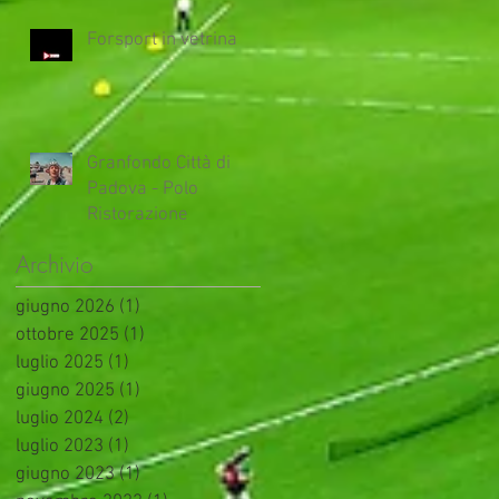
Forsport in vetrina
Granfondo Città di
Padova - Polo
Ristorazione
Archivio
giugno 2026
(1)
1 post
ottobre 2025
(1)
1 post
luglio 2025
(1)
1 post
giugno 2025
(1)
1 post
luglio 2024
(2)
2 post
luglio 2023
(1)
1 post
giugno 2023
(1)
1 post