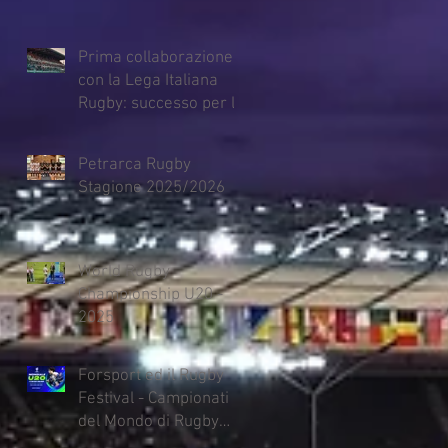
Prima collaborazione
con la Lega Italiana
Rugby: successo per la
Finale Scudetto
Petrarca Rugby
Stagione 2025/2026
World Rugby
Championship U20 -
2025
Forsport ed il Rugby
Festival - Campionati
del Mondo di Rugby
U.20