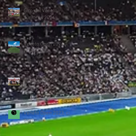
Giro del Veneto
Juniores 2024
Veneto Open 2024 -
WTA 125
Giro del Veneto
Juniores 2023
Veneto Open 2023, ci
siamo...