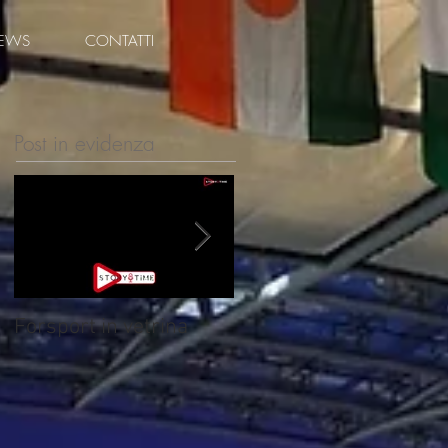
EWS
CONTATTI
Post in evidenza
Forsport in vetrina
Granfondo Città di
Padova - Polo
Ristorazione