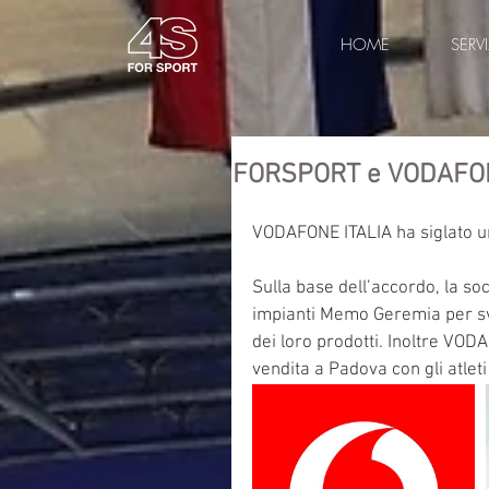
HOME
SERVI
FORSPORT e VODAFONE
VODAFONE ITALIA ha siglato un
Sulla base dell’accordo, la soc
impianti Memo Geremia per svi
dei loro prodotti. Inoltre VODA
vendita a Padova con gli atle