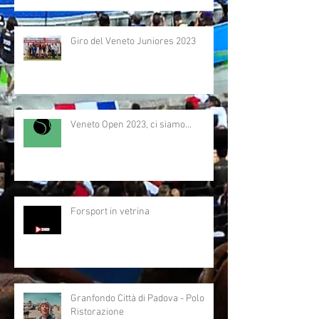
Giro del Veneto Juniores 2023
Veneto Open 2023, ci siamo...
Forsport in vetrina
Granfondo Città di Padova - Polo
Ristorazione