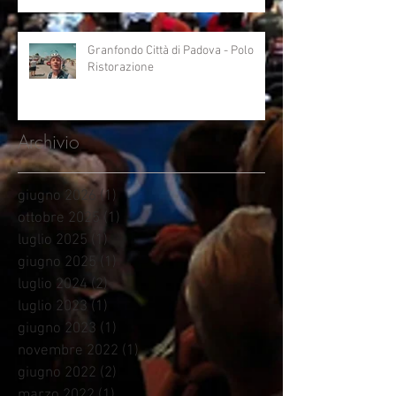
Granfondo Città di Padova - Polo
Ristorazione
Archivio
giugno 2026
(1)
1 post
ottobre 2025
(1)
1 post
luglio 2025
(1)
1 post
giugno 2025
(1)
1 post
luglio 2024
(2)
2 post
luglio 2023
(1)
1 post
giugno 2023
(1)
1 post
novembre 2022
(1)
1 post
giugno 2022
(2)
2 post
marzo 2022
(1)
1 post